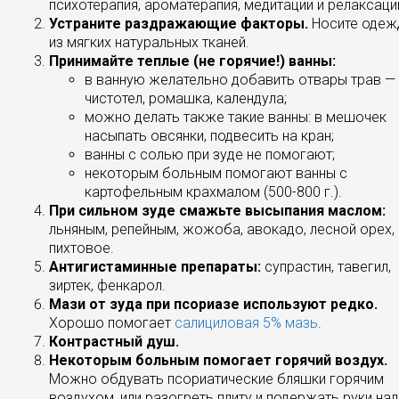
психотерапия, ароматерапия, медитации и релаксаци
Устраните раздражающие факторы.
Носите одеж
из мягких натуральных тканей.
Принимайте теплые (не горячие!) ванны:
в ванную желательно добавить отвары трав —
чистотел, ромашка, календула;
можно делать также такие ванны: в мешочек
насыпать овсянки, подвесить на кран;
ванны с солью при зуде не помогают;
некоторым больным помогают ванны с
картофельным крахмалом (500-800 г.).
При сильном зуде смажьте высыпания маслом:
льняным, репейным, жожоба, авокадо, лесной орех,
пихтовое.
Антигистаминные препараты:
супрастин, тавегил,
зиртек, фенкарол.
Мази от зуда при псориазе используют редко.
Хорошо помогает
салициловая 5% мазь
.
Контрастный душ.
Некоторым больным помогает горячий воздух.
Можно обдувать псориатические бляшки горячим
воздухом, или разогреть плиту и подержать руки над