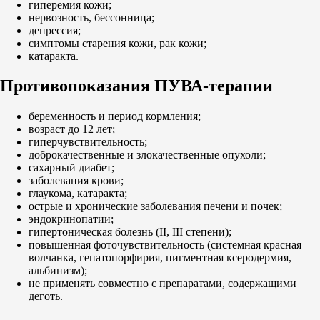
гиперемия кожи;
нервозность, бессонница;
депрессия;
симптомы старения кожи, рак кожи;
катаракта.
Противопоказания ПУВА-терапии
беременность и период кормления;
возраст до 12 лет;
гиперчувствительность;
доброкачественные и злокачественные опухоли;
сахарный диабет;
заболевания крови;
глаукома, катаракта;
острые и хронические заболевания печени и почек;
эндокринопатии;
гипертоническая болезнь (II, III степени);
повышенная фоточувствительность (системная красная
волчанка, гепатопорфирия, пигментная ксеродермия,
альбинизм);
не применять совместно с препаратами, содержащими
деготь.