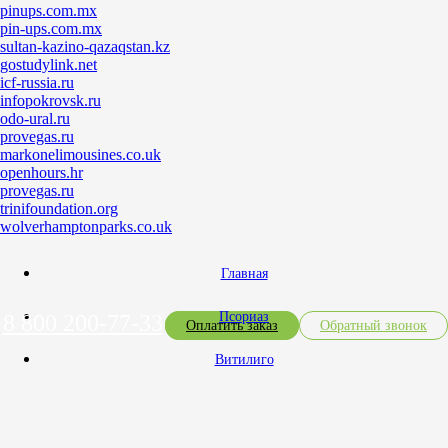
pinups.com.mx
pin-ups.com.mx
sultan-kazino-qazaqstan.kz
gostudylink.net
icf-russia.ru
infopokrovsk.ru
odo-ural.ru
provegas.ru
markonelimousines.co.uk
openhours.hr
provegas.ru
trinifoundation.org
wolverhamptonparks.co.uk
Главная
Псориаз
8 800 200-77-33
Оплатить заказ
Обратный звонок
Витилиго