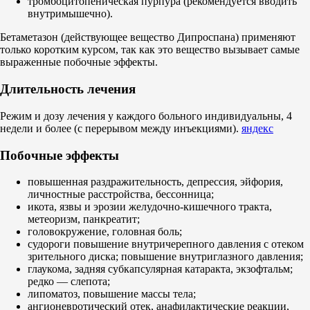
тромбоцитопеническая пурпура (рекомендуется вводить
внутримышечно).
Бетаметазон (действующее вещество Дипроспана) применяют
только коротким курсом, так как это вещество вызывает самые
выраженные побочные эффекты.
Длительность лечения
Режим и дозу лечения у каждого больного индивидуальны, 4
недели и более (с перерывом между инъекциями).
яндекс
Побочные эффекты
повышенная раздражительность, депрессия, эйфория,
личностные расстройства, бессонница;
икота, язвы и эрозии желудочно-кишечного тракта,
метеоризм, панкреатит;
головокружение, головная боль;
судороги повышение внутричерепного давления с отеком
зрительного диска; повышение внутриглазного давления;
глаукома, задняя субкапсулярная катаракта, экзофтальм;
редко — слепота;
липоматоз, повышение массы тела;
ангионевротический отек, анафилактические реакции,