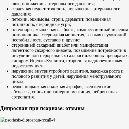
шок, понижение артериального давления;
сердечная недостаточность, повышение артериального
давления;
петехии, экхимозы, стрии, дерматит, повышенная
потливость, стероидные угри;
остеопороз, мышечная слабость, компрессионный перелом
позвоночника, стероидная миопатия, разрывы сухожилий,
нестабильность суставов и другие;
стероидный сахарный диабет или манифестация
латентного сахарного диабета, повышение потребности в
инсулине или пероральных сахароснижающих препаратах,
синдром Иценко-Кушинга, вторичная надпочечниковая
недостаточность;
нарушение внутриутробного развития, задержка роста и
полового развития у детей, нарушения менструального
цикла;
редко: подкожная и кожная атрофия, асептические
абсцессы, гипо- или гиперпигментация, нейрогенная
артропатия.
Дипроспан при псориазе: отзывы