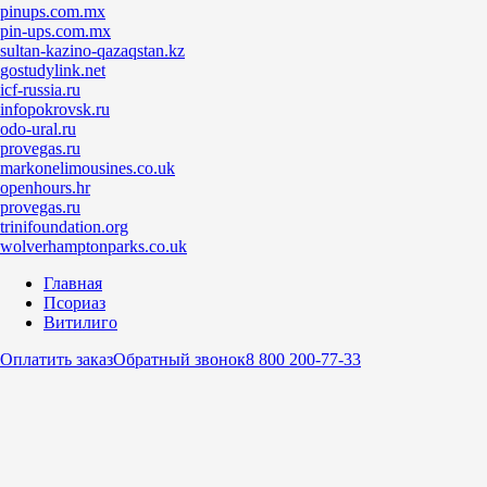
pinups.com.mx
pin-ups.com.mx
sultan-kazino-qazaqstan.kz
gostudylink.net
icf-russia.ru
infopokrovsk.ru
odo-ural.ru
provegas.ru
markonelimousines.co.uk
openhours.hr
provegas.ru
trinifoundation.org
wolverhamptonparks.co.uk
Главная
Псориаз
Витилиго
Оплатить заказ
Обратный звонок
8 800 200-77-33