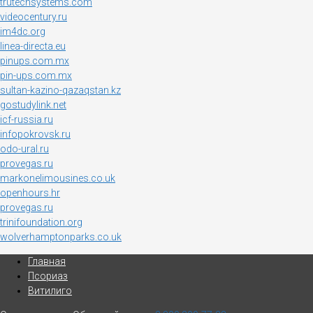
trutechsystems.com
videocentury.ru
im4dc.org
linea-directa.eu
pinups.com.mx
pin-ups.com.mx
sultan-kazino-qazaqstan.kz
gostudylink.net
icf-russia.ru
infopokrovsk.ru
odo-ural.ru
provegas.ru
markonelimousines.co.uk
openhours.hr
provegas.ru
trinifoundation.org
wolverhamptonparks.co.uk
Главная
Псориаз
Витилиго