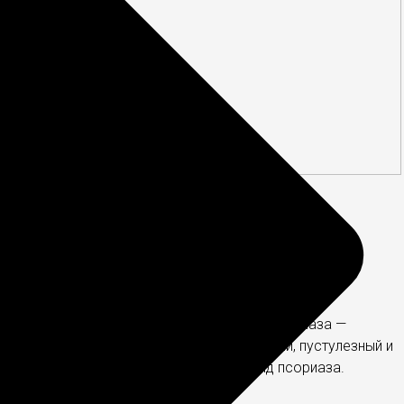
Какие бывают виды псориаза?
28.07.2016
Рассмотрим распространенные виды псориаза —
обыкновенный, каплевидный, себорейный, пустулезный и
другие. Как отличить и понять свой вид псориаза.
Подробнее