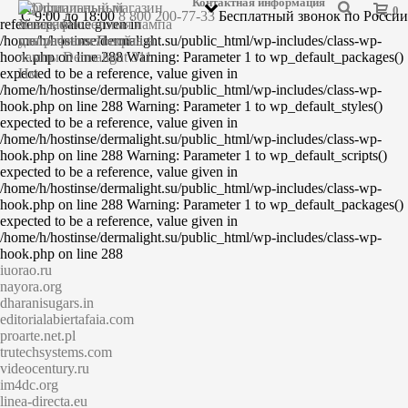
Контактная информация
Warning: Parameter 1 to wp_default_scripts() expected to be a
Официальный магазин
0
C 9:00 до 18:00
8 800 200-77-33
Бесплатный звонок по России
reference, value given in
Ультрафиолетовая лампа
/home/h/hostinse/dermalight.su/public_html/wp-includes/class-wp-
для лечения Псориаза
hook.php on line 288 Warning: Parameter 1 to wp_default_packages()
expected to be a reference, value given in
/home/h/hostinse/dermalight.su/public_html/wp-includes/class-wp-
hook.php on line 288 Warning: Parameter 1 to wp_default_styles()
expected to be a reference, value given in
/home/h/hostinse/dermalight.su/public_html/wp-includes/class-wp-
hook.php on line 288 Warning: Parameter 1 to wp_default_scripts()
expected to be a reference, value given in
/home/h/hostinse/dermalight.su/public_html/wp-includes/class-wp-
hook.php on line 288 Warning: Parameter 1 to wp_default_packages()
expected to be a reference, value given in
/home/h/hostinse/dermalight.su/public_html/wp-includes/class-wp-
hook.php on line 288
iuorao.ru
nayora.org
dharanisugars.in
editorialabiertafaia.com
proarte.net.pl
trutechsystems.com
videocentury.ru
im4dc.org
linea-directa.eu