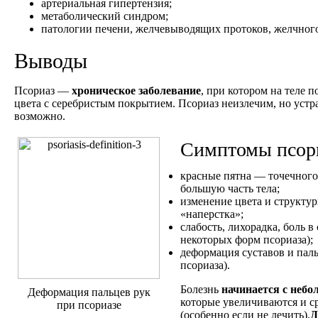
артериальная гипертензия;
метаболический синдром;
патологии печени, желчевыводящих протоков, желчного
Выводы
Псориаз —
хроническое заболевание
, при котором на теле 
цвета с серебристым покрытием. Псориаз неизлечим, но уст
возможно.
Симптомы псори
красные пятна — точечног
большую часть тела;
изменение цвета и структу
«наперстка»;
слабость, лихорадка, боль в
некоторых форм псориаза);
деформация суставов и пал
псориаза).
Болезнь
начинается с небо
Деформация пальцев рук
которые увеличиваются и с
при псориазе
(особенно если не лечить).
Д