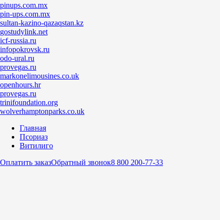
pinups.com.mx
pin-ups.com.mx
sultan-kazino-qazaqstan.kz
gostudylink.net
icf-russia.ru
infopokrovsk.ru
odo-ural.ru
provegas.ru
markonelimousines.co.uk
openhours.hr
provegas.ru
trinifoundation.org
wolverhamptonparks.co.uk
Главная
Псориаз
Витилиго
Оплатить заказ
Обратный звонок
8 800 200-77-33