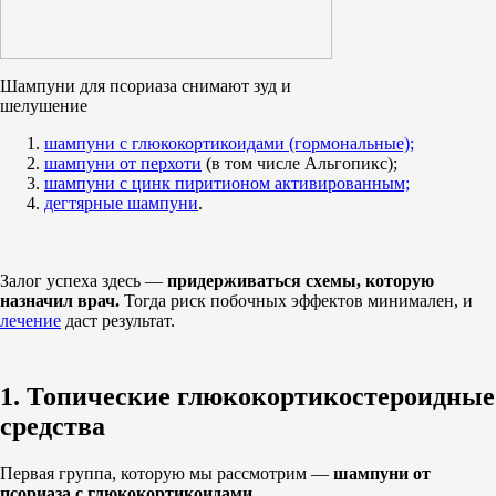
Шампуни для псориаза снимают зуд и
шелушение
шампуни с глюкокортикоидами (гормональные);
шампуни от перхоти
(в том числе Альгопикс);
шампуни с цинк пиритионом активированным;
дегтярные шампуни
.
Залог успеха здесь —
придерживаться схемы, которую
назначил врач.
Тогда риск побочных эффектов минимален, и
лечение
даст результат.
1. Топические глюкокортикостероидные
средства
Первая группа, которую мы рассмотрим —
шампуни от
псориаза с глюкокортикоидами.