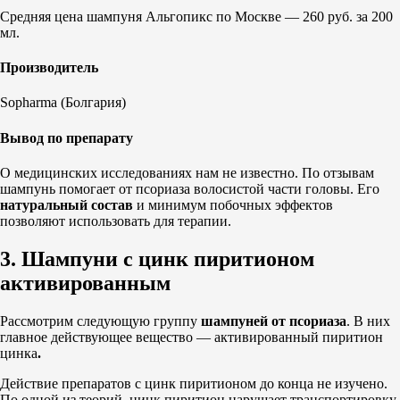
Средняя цена шампуня Альгопикс по Москве — 260 руб. за 200
мл.
Производитель
Sopharma (Болгария)
Вывод по препарату
О медицинских исследованиях нам не известно. По отзывам
шампунь помогает от псориаза волосистой части головы. Его
натуральный состав
и минимум побочных эффектов
позволяют использовать для терапии.
3. Шампуни с цинк пиритионом
активированным
Рассмотрим следующую группу
шампуней от псориаза
. В них
главное действующее вещество — активированный пиритион
цинка
.
Действие препаратов с цинк пиритионом до конца не изучено.
По одной из теорий, цинк пиритион нарушает транспортировку